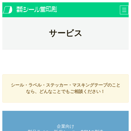
内
ア
ア
ア
ア
ア
お問い合わせ
イ
イ
イ
イ
イ
容
コ
コ
コ
コ
コ
を
ン
ン
ン
ン
ン
各種ダウンロードページ
リ
リ
リ
リ
リ
ス
ン
ン
ン
ン
ン
キ
ク
ク
ク
ク
ク
サービス
ッ
プ
シール・ラベル・ステッカー・マスキングテープのこと
なら、どんなことでもご相談ください！
企業向け