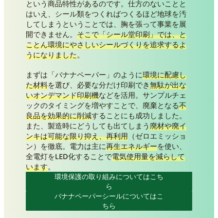
という商品特性があるのです。仕方のないことと
はいえ、シール類をつくればつくるほど地球を汚
してしまうということでは、胸を張って事業を展
開できません。
そこで「シール堂印刷」では、と
ことん環境にやさしいシールづくりを追求するよ
うになりました
。
まずは「バナナペーパー」のように
環境に配慮し
た材料
を選び、必要な分だけ印刷でき
無駄が出な
いオンデマンド印刷機
などを活用。サンプルチェ
ックのタイミングを増やすことで、廃棄となる
不
良品を効果的に削減
することにも成功しました。
また、製造時にどうしても出てしまう
廃材や廃イ
ンキは可能な限り抑え、再利用
（ゼロエミッショ
ン）を徹底。電力は主に
再生エネルギー
を使い、
全電灯をLED化することで
電気使用量を減らして
います
。
環境保護の取り組みについてはこち
ら
バナナペーパーシールについてはこ
ちら