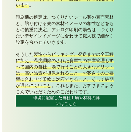
います
。
印刷機の選定は、つくりたいシール類の表面素材
と、貼り付ける先の素材イメージの相性などをも
とに慎重に決定。アナログ印刷の場合は、つくり
たいデザインイメージに合わせて職人技で細かく
設定を合わせていきます。
そうした
製造からピッキング、発送までの全工程
に加え、温度調節のされた倉庫での在庫管理もす
べて国内の自社工場で行うことの大きなメリット
は、高い品質が担保されること、お客さまのご要
望に合わせて柔軟に対応できること、そして納期
が遅れにくいこと
。これもまた、お客さまによろ
こんでいただくためのこだわりです。
環境に配慮した自社工場や材料の詳
細はこちら