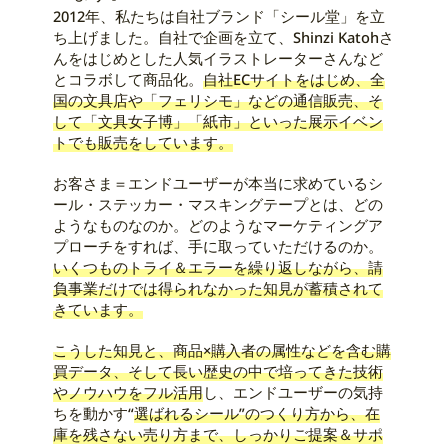
2012年、私たちは自社ブランド「シール堂」を立
ち上げました。自社で企画を立て、Shinzi Katohさ
んをはじめとした人気イラストレーターさんなど
とコラボして商品化。
自社ECサイトをはじめ、全
国の文具店や「フェリシモ」などの通信販売、そ
して「文具女子博」「紙市」といった展示イベン
トでも販売をしています。
お客さま＝エンドユーザーが本当に求めているシ
ール・ステッカー・マスキングテープとは、どの
ようなものなのか。どのようなマーケティングア
プローチをすれば、手に取っていただけるのか。
いくつものトライ＆エラーを繰り返しながら、請
負事業だけでは得られなかった知見が蓄積されて
きています。
こうした知見と、商品×購入者の属性などを含む購
買データ、そして長い歴史の中で培ってきた技術
やノウハウをフル活用
し、エンドユーザーの気持
ちを動かす“
選ばれるシール”のつくり方から、在
庫を残さない売り方まで、しっかりご提案＆サポ