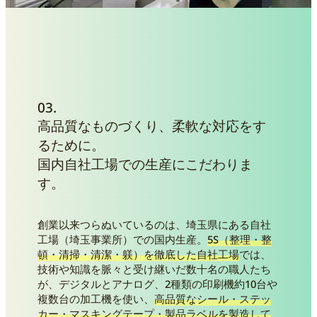
03.
高品質なものづくり、柔軟な対応をす
るために。
国内自社工場での生産にこだわりま
す。
創業以来つらぬいているのは、埼玉県にある自社
工場（埼玉事業所）での国内生産。
5S（整理・整
頓・清掃・清潔・躾）を徹底した自社工場
では、
技術や知識を脈々と受け継いだ数十名の職人たち
が、デジタルとアナログ、2種類の印刷機約10台や
複数台の加工機を使い、
高品質なシール・ステッ
カー・マスキングテープ・製品ラベルを製造して