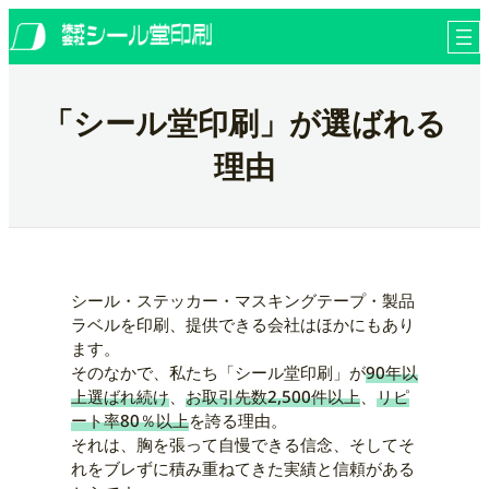
内
ア
ア
ア
ア
ア
お問い合わせ
イ
イ
イ
イ
イ
容
コ
コ
コ
コ
コ
を
ン
ン
ン
ン
ン
各種ダウンロードページ
リ
リ
リ
リ
リ
ス
ン
ン
ン
ン
ン
キ
ク
ク
ク
ク
ク
「シール堂印刷」が選ばれる
ッ
プ
理由
シール・ステッカー・マスキングテープ・製品
ラベルを印刷、提供できる会社はほかにもあり
ます。
そのなかで、私たち「シール堂印刷」が
90年以
上選ばれ続け
、
お取引先数2,500件以上
、
リピ
ート率80％以上
を誇る理由。
それは、胸を張って自慢できる信念、そしてそ
れをブレずに積み重ねてきた実績と信頼がある